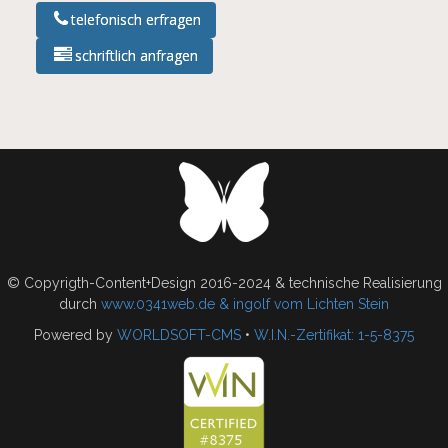
telefonisch erfragen
schriftlich anfragen
© Copyrigth-Content+Design 2016-2024 & technische Realisierung
durch
www.0341web.de & ingolf vom Lichten Stein
Powered by
WORLDSOFT-CMS
•
W.I.N.-Zertifikat: 1-5-8375